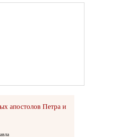
ых апостолов Петра и
авла