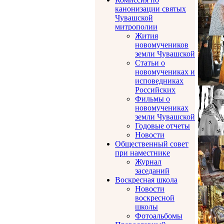
канонизации святых
Чувашской
митрополии
Жития
новомучеников
земли Чувашской
Статьи о
новомучениках и
исповедниках
Российских
Фильмы о
новомучениках
земли Чувашской
Годовые отчеты
Новости
Общественный совет
при наместнике
Журнал
заседаний
Воскресная школа
Новости
воскресной
школы
Фотоальбомы