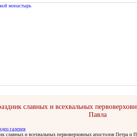
аздник славных и всехвальных первоверховн
Павла
идео галерея
ик славных и всехвальных первоверховных апостолов Петра и П