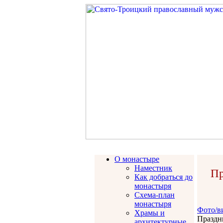
О монастыре
Наместник
Пр
Как добраться до
монастыря
Схема-план
монастыря
Фото/в
Храмы и
Праздн
архитектурные