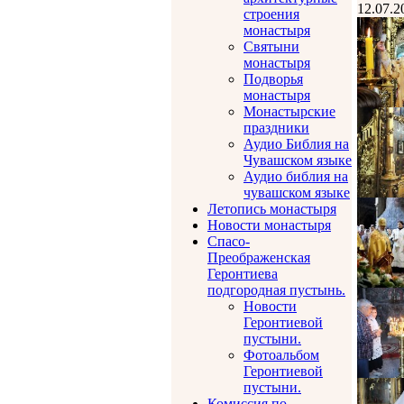
12.07.2
строения
монастыря
Святыни
монастыря
Подворья
монастыря
Монастырские
праздники
Аудио Библия на
Чувашском языке
Аудио библия на
чувашском языке
Летопись монастыря
Новости монастыря
Спасо-
Преображенская
Геронтиева
подгородная пустынь.
Новости
Геронтиевой
пустыни.
Фотоальбом
Геронтиевой
пустыни.
Комиссия по