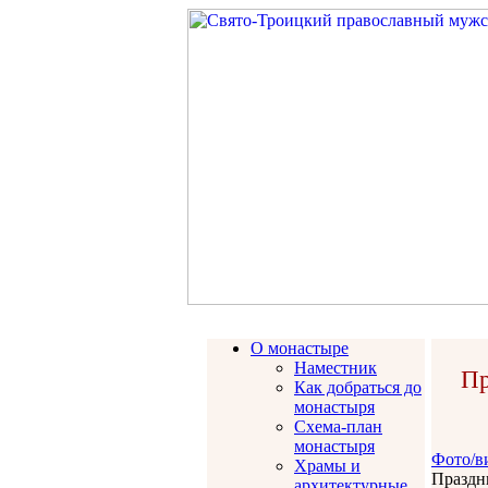
О монастыре
Наместник
Пр
Как добраться до
монастыря
Схема-план
монастыря
Фото/в
Храмы и
Праздн
архитектурные