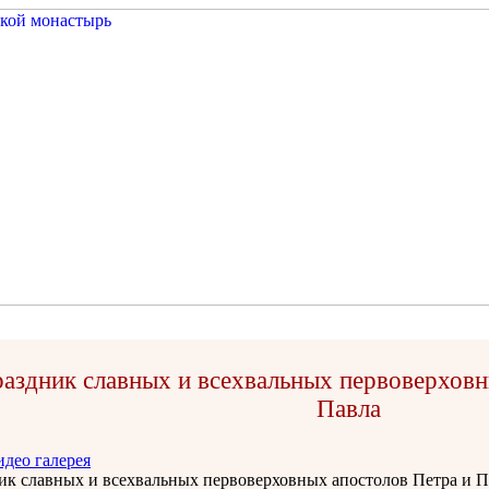
аздник славных и всехвальных первоверховн
Павла
идео галерея
ик славных и всехвальных первоверховных апостолов Петра и П