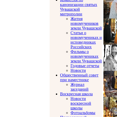
канонизации святых
Чувашской
митрополии
Жития
новомучеников
земли Чувашской
Статьи о
новомучениках и
исповедниках
Российских
Фильмы о
новомучениках
земли Чувашской
Годовые отчеты
Новости
Общественный совет
при наместнике
Журнал
заседаний
Воскресная школа
Новости
воскресной
школы
Фотоальбомы