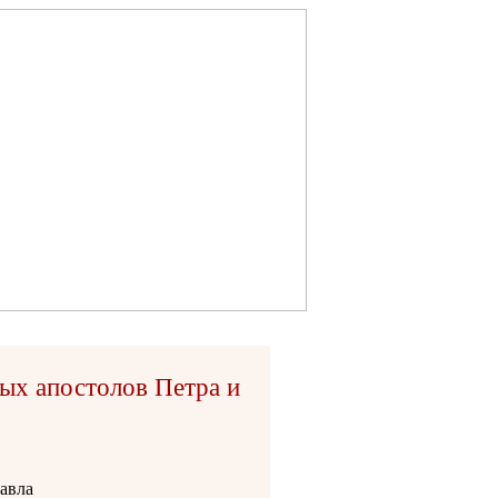
ых апостолов Петра и
авла