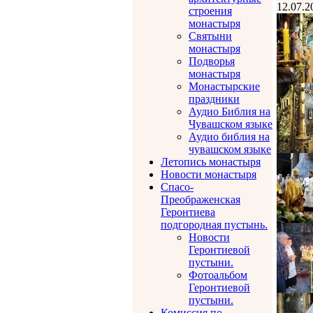
12.07.2
строения
монастыря
Святыни
монастыря
Подворья
монастыря
Монастырские
праздники
Аудио Библия на
Чувашском языке
Аудио библия на
чувашском языке
Летопись монастыря
Новости монастыря
Спасо-
Преображенская
Геронтиева
подгородная пустынь.
Новости
Геронтиевой
пустыни.
Фотоальбом
Геронтиевой
пустыни.
Комиссия по