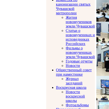
канонизации святых
Чувашской
митрополии
Жития
новомучеников
земли Чувашской
Статьи о
новомучениках и
исповедниках
Российских
Фильмы о
новомучениках
земли Чувашской
Годовые отчеты
Новости
Общественный совет
при наместнике
Журнал
заседаний
Воскресная школа
Новости
воскресной
школы
Фотоальбомы