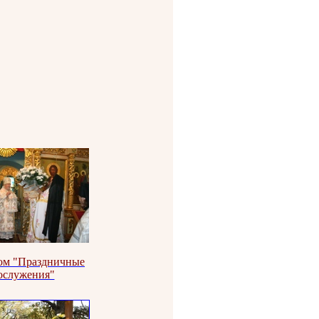
ом "Праздничные
ослужения"