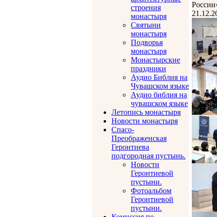
России
строения
21.12.2
монастыря
Святыни
монастыря
Подворья
монастыря
Монастырские
праздники
Аудио Библия на
Чувашском языке
Аудио библия на
чувашском языке
Летопись монастыря
Новости монастыря
Спасо-
Преображенская
Геронтиева
подгородная пустынь.
Новости
Геронтиевой
пустыни.
Фотоальбом
Геронтиевой
пустыни.
Комиссия по