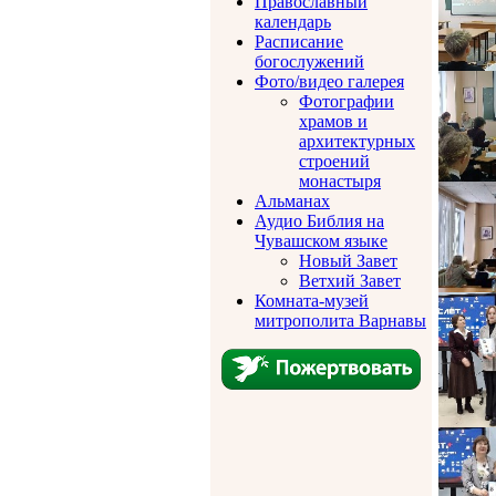
Православный
календарь
Расписание
богослужений
Фото/видео галерея
Фотографии
храмов и
архитектурных
строений
монастыря
Альманах
Аудио Библия на
Чувашском языке
Новый Завет
Ветхий Завет
Комната-музей
митрополита Варнавы