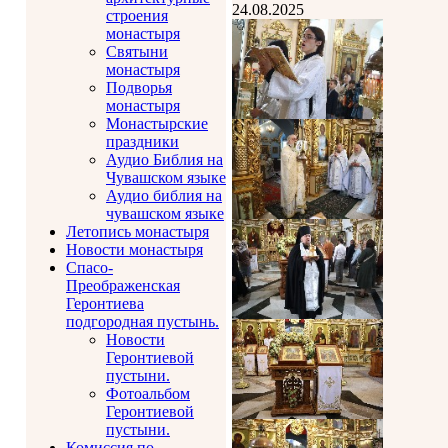
24.08.2025
строения
монастыря
Святыни
монастыря
Подворья
монастыря
Монастырские
праздники
Аудио Библия на
Чувашском языке
Аудио библия на
чувашском языке
Летопись монастыря
Новости монастыря
Спасо-
Преображенская
Геронтиева
подгородная пустынь.
Новости
Геронтиевой
пустыни.
Фотоальбом
Геронтиевой
пустыни.
Комиссия по