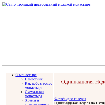
О монастыре
Наместник
Одиннадцатая Нед
Как добраться до
монастыря
Схема-план
монастыря
Фото/видео галерея
Храмы и
Одиннадцатая Неделя по Пятид
архитектурные