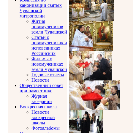
канонизации святых
Чувашской
митрополии
Жития
новомучеников
земли Чувашской
Статьи о
новомучениках и
исповедниках
Российских
Фильмы о
новомучениках
земли Чувашской
Годовые отчеты
Новости
Общественный совет
при наместнике
Журнал
заседаний
Воскресная школа
Новости
воскресной
школы
Фотоальбомы