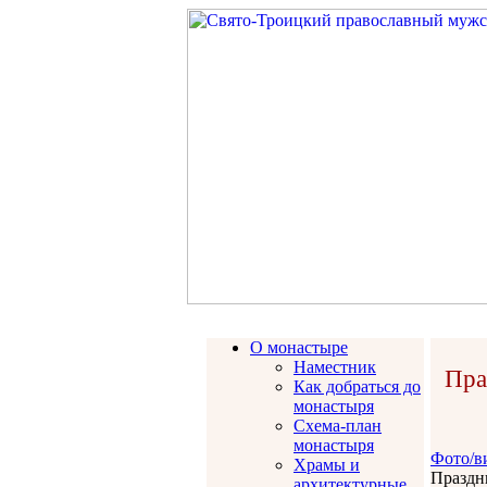
О монастыре
Наместник
Пра
Как добраться до
монастыря
Схема-план
монастыря
Фото/в
Храмы и
Праздн
архитектурные