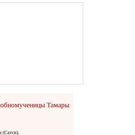
добномученицы Тамары
 (Сатси).