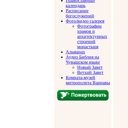
Православный
календарь
Расписание
богослужений
Фото/видео галерея
Фотографии
храмов и
архитектурных
строений
монастыря
Альманах
Аудио Библия на
Чувашском языке
Новый Завет
Ветхий Завет
Комната-музей
митрополита Варнавы