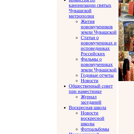
канонизации святых
Чувашской
митрополии
Жития
новомучеников
земли Чувашской
Статьи о
новомучениках и
исповедниках
Российских
Фильмы о
новомучениках
земли Чувашской
Годовые отчеты
Новости
Общественный совет
при наместнике
Журнал
заседаний
Воскресная школа
Новости
воскресной
школы
Фотоальбомы