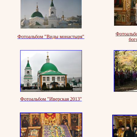
Фотоальб
Фотоальбом "Виды монастыря"
бог
Фотоальбом "Иверская 2013"