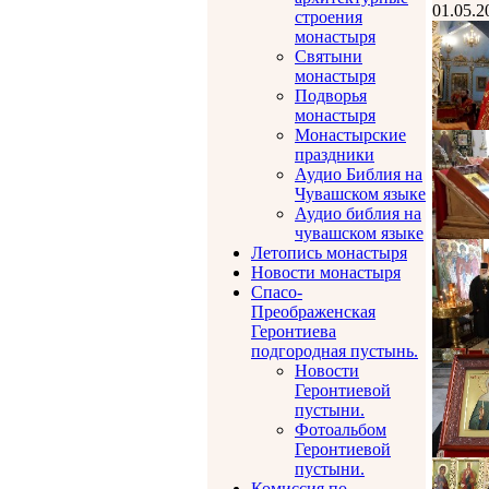
01.05.2
строения
монастыря
Святыни
монастыря
Подворья
монастыря
Монастырские
праздники
Аудио Библия на
Чувашском языке
Аудио библия на
чувашском языке
Летопись монастыря
Новости монастыря
Спасо-
Преображенская
Геронтиева
подгородная пустынь.
Новости
Геронтиевой
пустыни.
Фотоальбом
Геронтиевой
пустыни.
Комиссия по