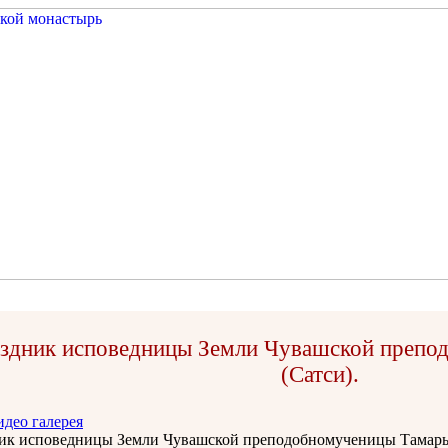
здник исповедницы Земли Чувашской препо
(Сатси).
идео галерея
ик исповедницы Земли Чувашской преподобномученицы Тамары