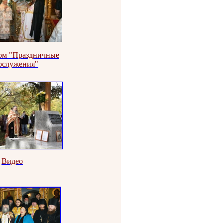
ом "Праздничные
ослужения"
Видео