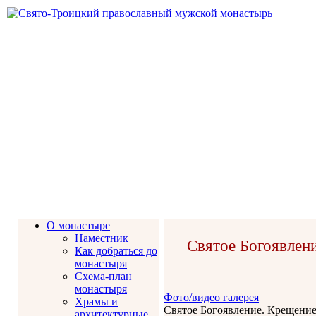
О монастыре
Наместник
Святое Богоявлени
Как добраться до
монастыря
Схема-план
монастыря
Фото/видео галерея
Храмы и
Святое Богоявление. Крещение
архитектурные