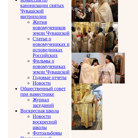
канонизации святых
Чувашской
митрополии
Жития
новомучеников
земли Чувашской
Статьи о
новомучениках и
исповедниках
Российских
Фильмы о
новомучениках
земли Чувашской
Годовые отчеты
Новости
Общественный совет
при наместнике
Журнал
заседаний
Воскресная школа
Новости
воскресной
школы
Фотоальбомы