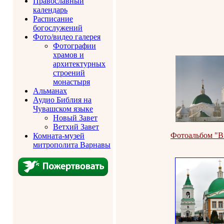
Православный
календарь
Расписание
богослужений
Фото/видео галерея
Фотографии
храмов и
архитектурных
строений
монастыря
Альманах
Аудио Библия на
Чувашском языке
Новый Завет
Ветхий Завет
Фотоальбом "В
Комната-музей
митрополита Варнавы