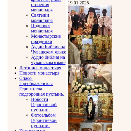
19.01.2025
строения
монастыря
Святыни
монастыря
Подворья
монастыря
Монастырские
праздники
Аудио Библия на
Чувашском языке
Аудио библия на
чувашском языке
Летопись монастыря
Новости монастыря
Спасо-
Преображенская
Геронтиева
подгородная пустынь.
Новости
Геронтиевой
пустыни.
Фотоальбом
Геронтиевой
пустыни.
Комиссия по