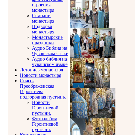
строения
монастыря
Святыни
монастыря
Подворья
монастыря
Монастырские
праздники
Аудио Библия на
Чувашском языке
Аудио библия на
чувашском языке
Летопись монастыря
Новости монастыря
Спасо-
Преображенская
Геронтиева
подгородная пустынь.
Новости
Геронтиевой
пустыни.
Фотоальбом
Геронтиевой
пустыни.
Комиссия по