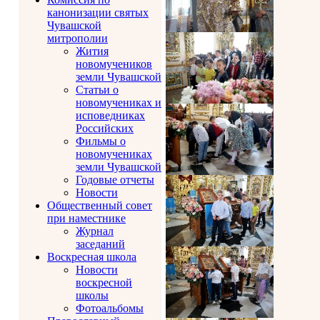
канонизации святых
Чувашской
митрополии
Жития
новомучеников
земли Чувашской
Статьи о
новомучениках и
исповедниках
Российских
Фильмы о
новомучениках
земли Чувашской
Годовые отчеты
Новости
Общественный совет
при наместнике
Журнал
заседаний
Воскресная школа
Новости
воскресной
школы
Фотоальбомы