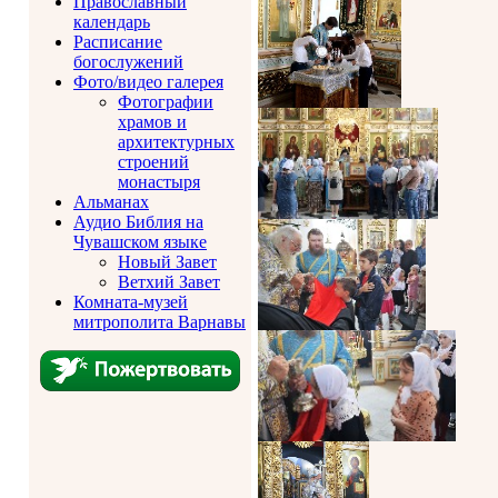
Православный
календарь
Расписание
богослужений
Фото/видео галерея
Фотографии
храмов и
архитектурных
строений
монастыря
Альманах
Аудио Библия на
Чувашском языке
Новый Завет
Ветхий Завет
Комната-музей
митрополита Варнавы