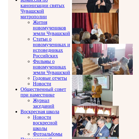
канонизации святых
Чувашской
митрополии
Жития
новомучеников
земли Чувашской
Статьи о
новомучениках и
исповедниках
Российских
Фильмы о
новомучениках
земли Чувашской
Годовые отчеты
Новости
Общественный совет
при наместнике
Журнал
заседаний
Воскресная школа
Новости
воскресной
школы
Фотоальбомы