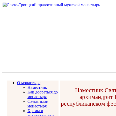
О монастыре
Наместник
Наместник Свят
Как добраться до
архимандрит В
монастыря
Схема-план
республиканском фес
монастыря
Храмы и
архитектурные