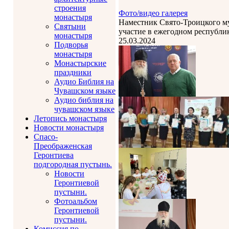
строения
Фото/видео галерея
монастыря
Наместник Свято-Троицкого му
Святыни
участие в ежегодном республи
монастыря
25.03.2024
Подворья
монастыря
Монастырские
праздники
Аудио Библия на
Чувашском языке
Аудио библия на
чувашском языке
Летопись монастыря
Новости монастыря
Спасо-
Преображенская
Геронтиева
подгородная пустынь.
Новости
Геронтиевой
пустыни.
Фотоальбом
Геронтиевой
пустыни.
Комиссия по