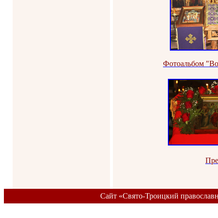
Фотоальбом "Во
Пре
Сайт «Свято-Троицкий православ