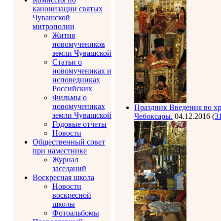
канонизации святых
Чувашской
митрополии
Жития
новомучеников
земли Чувашской
Статьи о
новомучениках и
исповедниках
Российских
Фильмы о
новомучениках
Праздник Введения во х
земли Чувашской
Чебоксары.
04.12.2016
(
3
Годовые отчеты
Новости
Общественный совет
при наместнике
Журнал
заседаний
Воскресная школа
Новости
воскресной
школы
Фотоальбомы