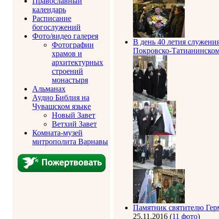
Православный
календарь
Расписание
богослужений
Фото/видео галерея
В день 40 летия служени
Фотографии
Покровско-Татианинском 
храмов и
архитектурных
строений
монастыря
Альманах
Аудио Библия на
Чувашском языке
Новый Завет
Ветхий Завет
Комната-музей
митрополита Варнавы
Памятник святителю Герм
25.11.2016
(
11 фото
)