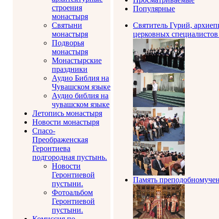
строения
Популярные
монастыря
Святыни
Святитель Гурий, архиеп
монастыря
церковных специалистов 
Подворья
монастыря
Монастырские
праздники
Аудио Библия на
Чувашском языке
Аудио библия на
чувашском языке
Летопись монастыря
Новости монастыря
Спасо-
Преображенская
Геронтиева
подгородная пустынь.
Новости
Геронтиевой
Память преподобномучен
пустыни.
Фотоальбом
Геронтиевой
пустыни.
Комиссия по