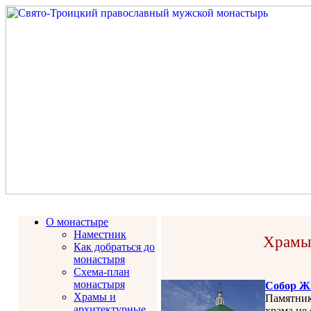
О монастыре
Наместник
Храмы 
Как добраться до
монастыря
Схема-план
монастыря
Собор Жи
Храмы и
Памятник
архитектурные
храма не