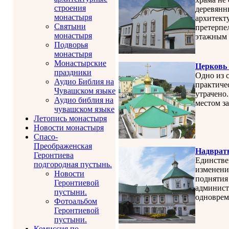
строения
деревянн
монастыря
архитект
Святыни
претерпе
монастыря
этажным 
Подворья
монастыря
Монастырские
Церковь 
праздники
Одно из 
Аудио Библия на
практиче
Чувашском языке
утрачено
Аудио библия на
местом з
чувашском языке
Летопись монастыря
Новости монастыря
Спасо-
Преображенская
Надвратн
Геронтиева
Единстве
подгородная пустынь.
изменени
Новости
поднятия
Геронтиевой
админист
пустыни.
одноврем
Фотоальбом
Геронтиевой
пустыни.
Комиссия по