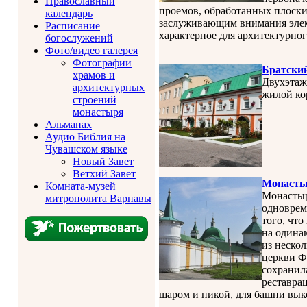
Православный
проемов, обработанных плоск
календарь
заслуживающим внимания элеме
Расписание
характерное для архитектурног
богослужений
Фото/видео галерея
Фотографии
Братски
храмов и
Двухэтаж
архитектурных
жилой ко
строений
монастыря
Альманах
Аудио Библия на
Чувашском языке
Новый Завет
Ветхий Завет
Монасты
Комната-музей
Монастыр
митрополита Варнавы
одноврем
того, что
на одина
из неско
церкви Ф
сохранила
реставрац
шаром и пикой, для башни выко