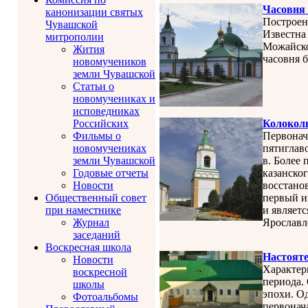
Часовня
канонизации святых
Построен
Чувашской
Известна
митрополии
Можайско
Жития
часовня б
новомучеников
земли Чувашской
Статьи о
новомучениках и
исповедниках
Российских
Колоколь
Фильмы о
Первонач
новомучениках
пятиглаво
земли Чувашской
в. Более
Годовые отчеты
казанско
Новости
восстанов
Общественный совет
первый и
при наместнике
и являет
Журнал
Ярославл
заседаний
Воскресная школа
Настояте
Новости
Характер
воскресной
периода.
школы
эпохи. О
Фотоальбомы
первонач